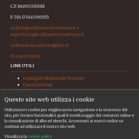
C.F. 84005330018
P. IVA 07045390015
ordine@ordineavvocativrea.it
-
segreteria@ordineavvocativrea.it
ordineavvocativrea@pec.it
Privacy Policy
LINK UTILI
Consiglio Nazionale Forense
Cassa Forense
Tribunale Ivrea
Procura Ivrea
Questo sito web utilizza i cookie
Giudice di Pace Ivrea
Utilizziamo i cookie per migliorare la navigazione e la sicurezza del
UNEP
sito, per fornire funzionalità quali il monitoraggio dei contatori online e
RISORSE
la consultazione di albo ed elenchi. Acconsenti ai nostri cookie se
continui ad utilizzare il nostro sito web.
Albo ed elenchi
Visualizza la
cookie-policy