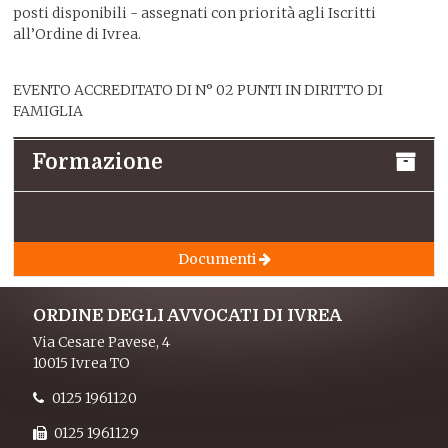
posti disponibili - assegnati con priorità agli Iscritti
all’Ordine di Ivrea.
EVENTO ACCREDITATO DI N° 02 PUNTI IN DIRITTO DI
FAMIGLIA
Formazione
Documenti
ORDINE DEGLI AVVOCATI DI IVREA
Via Cesare Pavese, 4
10015 Ivrea TO
0125 1961120
0125 1961129