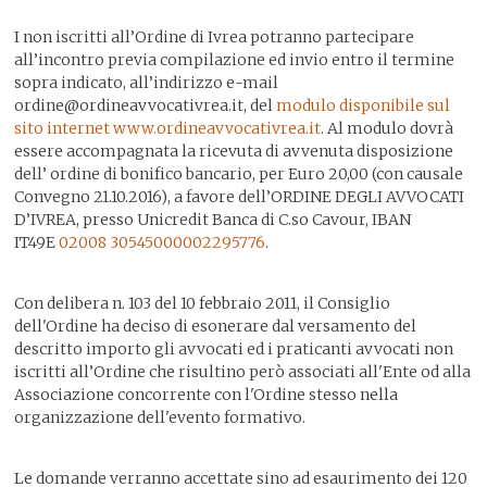
I non iscritti all’Ordine di Ivrea potranno partecipare
all’incontro previa compilazione ed invio entro il termine
sopra indicato, all’indirizzo e-mail
ordine@ordineavvocativrea.it, del
modulo disponibile sul
sito internet www.ordineavvocativrea.it
. Al modulo dovrà
essere accompagnata la ricevuta di avvenuta disposizione
dell’ ordine di bonifico bancario, per Euro 20,00 (con causale
Convegno 21.10.2016), a favore dell’ORDINE DEGLI AVVOCATI
D’IVREA, presso Unicredit Banca di C.so Cavour, IBAN
IT49E
02008 30545
000002295776
.
Con delibera n. 103 del 10 febbraio 2011, il Consiglio
dell'Ordine ha deciso di esonerare dal versamento del
descritto importo gli avvocati ed i praticanti avvocati non
iscritti all’Ordine che risultino però associati all'Ente od alla
Associazione concorrente con l'Ordine stesso nella
organizzazione dell'evento formativo.
Le domande verranno accettate sino ad esaurimento dei 120