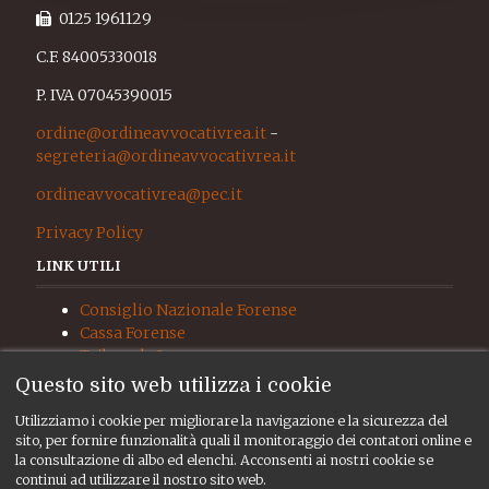
0125 1961129
C.F. 84005330018
P. IVA 07045390015
ordine@ordineavvocativrea.it
-
segreteria@ordineavvocativrea.it
ordineavvocativrea@pec.it
Privacy Policy
LINK UTILI
Consiglio Nazionale Forense
Cassa Forense
Tribunale Ivrea
Procura Ivrea
Questo sito web utilizza i cookie
Giudice di Pace Ivrea
Utilizziamo i cookie per migliorare la navigazione e la sicurezza del
UNEP
sito, per fornire funzionalità quali il monitoraggio dei contatori online e
RISORSE
la consultazione di albo ed elenchi. Acconsenti ai nostri cookie se
continui ad utilizzare il nostro sito web.