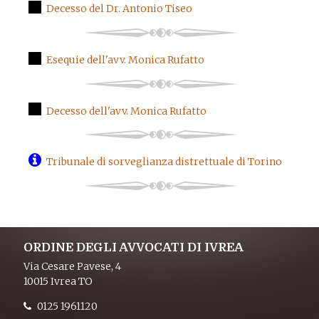
Decesso del Dr. Antonio Tiseo
Esequie dell'avv. Monica Rufatto
Decesso dell'avv. Monica Rufatto
Tribunale di sorveglianza distrettuale di Torino
ORDINE DEGLI AVVOCATI DI IVREA
Via Cesare Pavese, 4
10015 Ivrea TO
0125 1961120