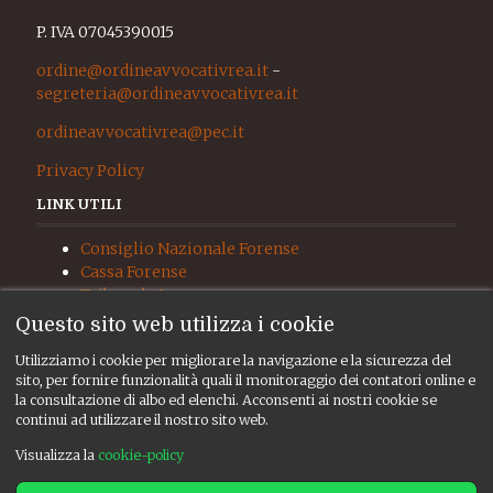
P. IVA 07045390015
ordine@ordineavvocativrea.it
-
segreteria@ordineavvocativrea.it
ordineavvocativrea@pec.it
Privacy Policy
LINK UTILI
Consiglio Nazionale Forense
Cassa Forense
Tribunale Ivrea
Procura Ivrea
Questo sito web utilizza i cookie
Giudice di Pace Ivrea
Utilizziamo i cookie per migliorare la navigazione e la sicurezza del
UNEP
sito, per fornire funzionalità quali il monitoraggio dei contatori online e
RISORSE
la consultazione di albo ed elenchi. Acconsenti ai nostri cookie se
continui ad utilizzare il nostro sito web.
Albo ed elenchi
Visualizza la
cookie-policy
Consiglio
Bacheca