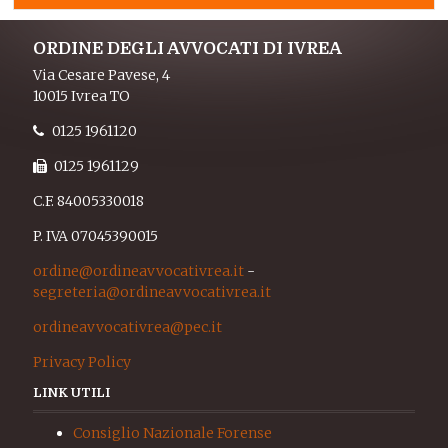
ORDINE DEGLI AVVOCATI DI IVREA
Via Cesare Pavese, 4
10015 Ivrea TO
0125 1961120
0125 1961129
C.F. 84005330018
P. IVA 07045390015
ordine@ordineavvocativrea.it
-
segreteria@ordineavvocativrea.it
ordineavvocativrea@pec.it
Privacy Policy
LINK UTILI
Consiglio Nazionale Forense