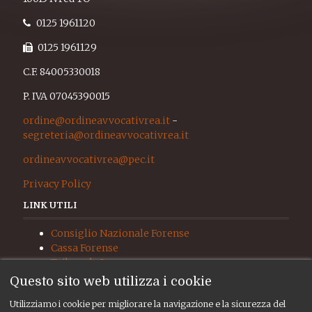
0125 1961120
0125 1961129
C.F. 84005330018
P. IVA 07045390015
ordine@ordineavvocativrea.it
-
segreteria@ordineavvocativrea.it
ordineavvocativrea@pec.it
Privacy Policy
LINK UTILI
Consiglio Nazionale Forense
Cassa Forense
Tribunale Ivrea
Procura Ivrea
Questo sito web utilizza i cookie
Giudice di Pace Ivrea
Utilizziamo i cookie per migliorare la navigazione e la sicurezza del
UNEP