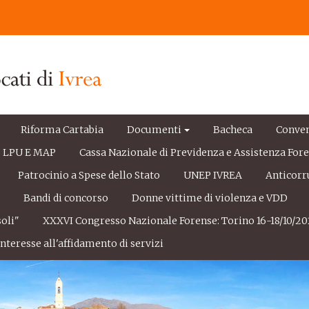
Riforma Cartabia
Documenti
Bacheca
Conve
LPU E MAP
Cassa Nazionale di Previdenza e Assistenza For
Patrocinio a Spese dello Stato
UNEP IVREA
Anticorr
e
Bandi di concorso
Donne vittime di violenza e VDD
oli"
XXXVI Congresso Nazionale Forense: Torino 16-18/10/20
nteresse all'affidamento di servizi