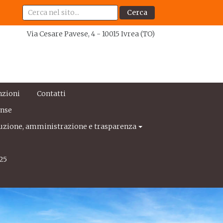
Cerca
Via Cesare Pavese, 4 - 10015 Ivrea (TO)
nzioni
Contatti
ense
uzione, amministrazione e trasparenza
25