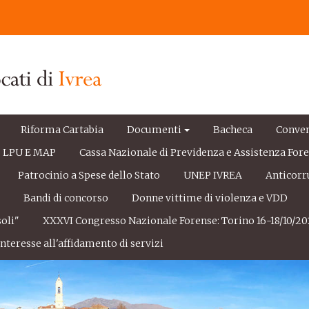
Riforma Cartabia
Documenti
Bacheca
Conve
LPU E MAP
Cassa Nazionale di Previdenza e Assistenza For
Patrocinio a Spese dello Stato
UNEP IVREA
Anticorr
e
Bandi di concorso
Donne vittime di violenza e VDD
oli"
XXXVI Congresso Nazionale Forense: Torino 16-18/10/20
nteresse all'affidamento di servizi