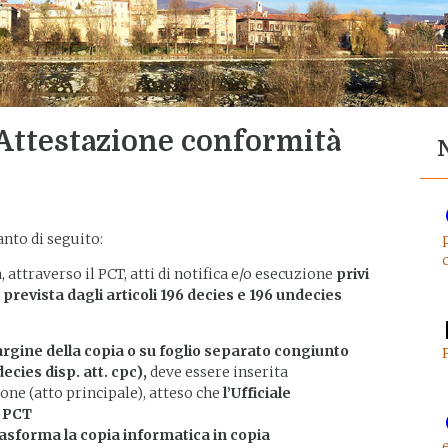
 Attestazione conformità
anto di seguito:
 attraverso il PCT, atti di notifica e/o esecuzione
privi
 prevista dagli articoli 196 decies e 196 undecies
argine della copia o su foglio separato congiunto
cies disp. att. cpc),
deve essere inserita
ione (atto principale), atteso che
l’Ufficiale
l PCT
trasforma la copia informatica in copia