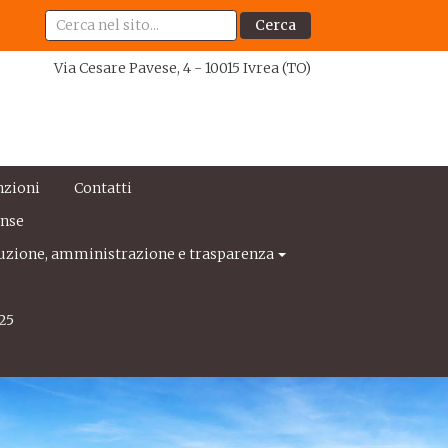
Cerca
Via Cesare Pavese, 4 - 10015 Ivrea (TO)
nzioni
Contatti
ense
uzione, amministrazione e trasparenza
25