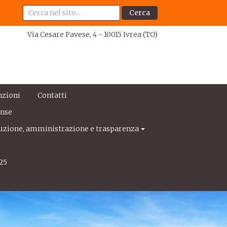
Cerca
Via Cesare Pavese, 4 - 10015 Ivrea (TO)
nzioni
Contatti
ense
uzione, amministrazione e trasparenza
25