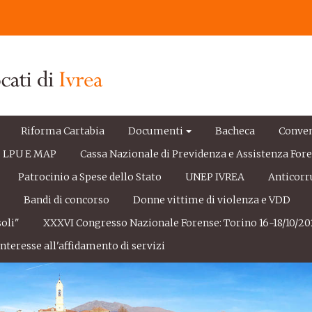
Riforma Cartabia
Documenti
Bacheca
Conve
LPU E MAP
Cassa Nazionale di Previdenza e Assistenza For
Patrocinio a Spese dello Stato
UNEP IVREA
Anticorr
e
Bandi di concorso
Donne vittime di violenza e VDD
oli"
XXXVI Congresso Nazionale Forense: Torino 16-18/10/20
nteresse all'affidamento di servizi