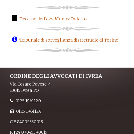
Decesso dell'avv. Monica Rufatto
Tribunale di sorveglianza distrettuale di Torino
ORDINE DEGLI AVVOCATI DI IVREA
Via Cesare Pavese, 4
10015 Ivrea TO
0125 1961120
0125 1961129
C.F. 84005330018
P. IVA 07045390015