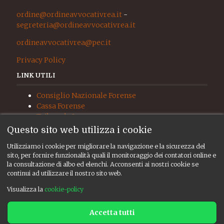
ordine@ordineavvocativrea.it
-
segreteria@ordineavvocativrea.it
ordineavvocativrea@pec.it
Privacy Policy
LINK UTILI
Consiglio Nazionale Forense
Cassa Forense
Tribunale Ivrea
Procura Ivrea
Questo sito web utilizza i cookie
Giudice di Pace Ivrea
Utilizziamo i cookie per migliorare la navigazione e la sicurezza del
UNEP
sito, per fornire funzionalità quali il monitoraggio dei contatori online e
RISORSE
la consultazione di albo ed elenchi. Acconsenti ai nostri cookie se
continui ad utilizzare il nostro sito web.
Albo ed elenchi
Visualizza la
cookie-policy
Consiglio
Bacheca
Accetta tutti
CREDITS