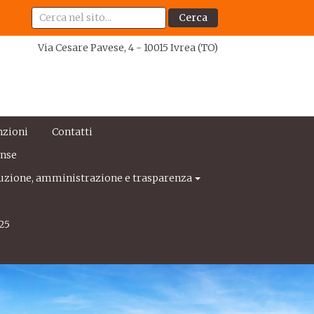
Cerca
Via Cesare Pavese, 4 - 10015 Ivrea (TO)
nzioni
Contatti
ense
uzione, amministrazione e trasparenza
25