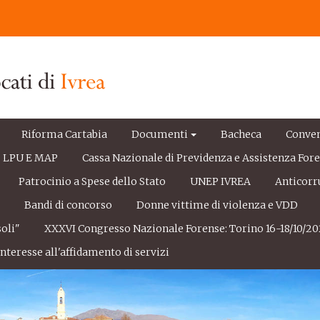
Riforma Cartabia
Documenti
Bacheca
Conve
LPU E MAP
Cassa Nazionale di Previdenza e Assistenza For
Patrocinio a Spese dello Stato
UNEP IVREA
Anticorr
e
Bandi di concorso
Donne vittime di violenza e VDD
oli"
XXXVI Congresso Nazionale Forense: Torino 16-18/10/20
nteresse all'affidamento di servizi