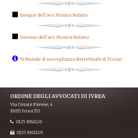
Esequie dell'avv. Monica Rufatto
Decesso dell'avv. Monica Rufatto
Tribunale di sorveglianza distrettuale di Torino
ORDINE DEGLI AVVOCATI DI IVREA
Via Cesare Pavese, 4
10015 Ivrea TO
0125 1961120
0125 1961129