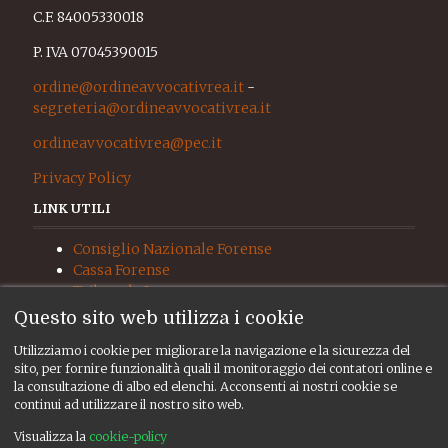
C.F. 84005330018
P. IVA 07045390015
ordine@ordineavvocativrea.it
-
segreteria@ordineavvocativrea.it
ordineavvocativrea@pec.it
Privacy Policy
LINK UTILI
Consiglio Nazionale Forense
Cassa Forense
Tribunale Ivrea
Procura Ivrea
Questo sito web utilizza i cookie
Giudice di Pace Ivrea
Utilizziamo i cookie per migliorare la navigazione e la sicurezza del
UNEP
sito, per fornire funzionalità quali il monitoraggio dei contatori online e
RISORSE
la consultazione di albo ed elenchi. Acconsenti ai nostri cookie se
continui ad utilizzare il nostro sito web.
Albo ed elenchi
Visualizza la
cookie-policy
Consiglio