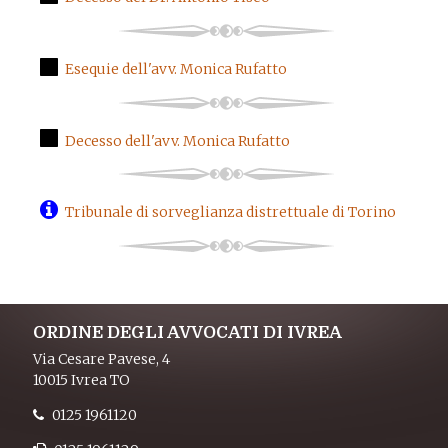
Esequie dell'avv. Monica Rufatto
Decesso dell'avv. Monica Rufatto
Tribunale di sorveglianza distrettuale di Torino
ORDINE DEGLI AVVOCATI DI IVREA
Via Cesare Pavese, 4
10015 Ivrea TO
0125 1961120