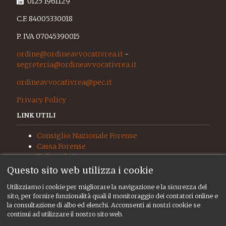
0125 1961129
C.F. 84005330018
P. IVA 07045390015
ordine@ordineavvocativrea.it
-
segreteria@ordineavvocativrea.it
ordineavvocativrea@pec.it
Privacy Policy
LINK UTILI
Consiglio Nazionale Forense
Cassa Forense
Tribunale Ivrea
Procura Ivrea
Questo sito web utilizza i cookie
Giudice di Pace Ivrea
Utilizziamo i cookie per migliorare la navigazione e la sicurezza del
UNEP
sito, per fornire funzionalità quali il monitoraggio dei contatori online e
RISORSE
la consultazione di albo ed elenchi. Acconsenti ai nostri cookie se
continui ad utilizzare il nostro sito web.
Albo ed elenchi