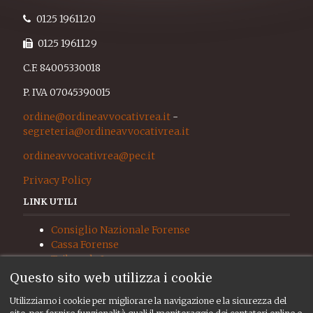
0125 1961120
0125 1961129
C.F. 84005330018
P. IVA 07045390015
ordine@ordineavvocativrea.it
-
segreteria@ordineavvocativrea.it
ordineavvocativrea@pec.it
Privacy Policy
LINK UTILI
Consiglio Nazionale Forense
Cassa Forense
Tribunale Ivrea
Procura Ivrea
Questo sito web utilizza i cookie
Giudice di Pace Ivrea
Utilizziamo i cookie per migliorare la navigazione e la sicurezza del
UNEP