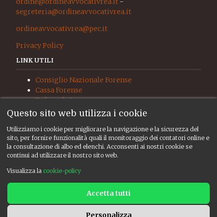
ordine@ordineavvocativrea.it
-
segreteria@ordineavvocativrea.it
ordineavvocativrea@pec.it
Privacy Policy
LINK UTILI
Consiglio Nazionale Forense
Cassa Forense
Tribunale Ivrea
Procura Ivrea
Questo sito web utilizza i cookie
Giudice di Pace Ivrea
Utilizziamo i cookie per migliorare la navigazione e la sicurezza del
UNEP
sito, per fornire funzionalità quali il monitoraggio dei contatori online e
RISORSE
la consultazione di albo ed elenchi. Acconsenti ai nostri cookie se
continui ad utilizzare il nostro sito web.
Albo ed elenchi
Visualizza la
cookie-policy
Consiglio
Bacheca
Accetta tutti
CREDITS
Personalizza