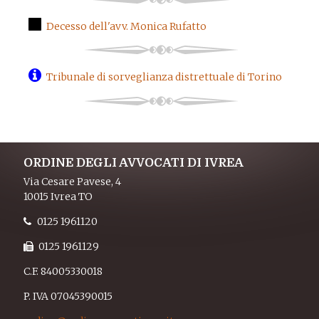
Decesso dell'avv. Monica Rufatto
Tribunale di sorveglianza distrettuale di Torino
ORDINE DEGLI AVVOCATI DI IVREA
Via Cesare Pavese, 4
10015 Ivrea TO
0125 1961120
0125 1961129
C.F. 84005330018
P. IVA 07045390015