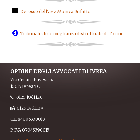
Decesso dell'avv. Monica Rufatto
Tribunale di sorveglianza distrettuale di Torino
ORDINE DEGLI AVVOCATI DI IVREA
Via Cesare Pavese, 4
10015 Ivrea TO
0125 1961120
0125 1961129
C.F. 84005330018
P. IVA 07045390015