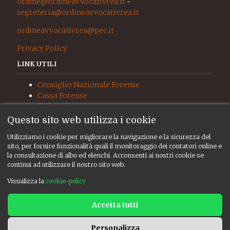
ordine@ordineavvocativrea.it
-
segreteria@ordineavvocativrea.it
ordineavvocativrea@pec.it
Privacy Policy
LINK UTILI
Consiglio Nazionale Forense
Cassa Forense
Tribunale Ivrea
Procura Ivrea
Questo sito web utilizza i cookie
Giudice di Pace Ivrea
Utilizziamo i cookie per migliorare la navigazione e la sicurezza del
UNEP
sito, per fornire funzionalità quali il monitoraggio dei contatori online e
RISORSE
la consultazione di albo ed elenchi. Acconsenti ai nostri cookie se
continui ad utilizzare il nostro sito web.
Albo ed elenchi
Visualizza la
cookie-policy
Consiglio
Bacheca
Accetta tutti
CREDITS
Personalizza