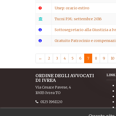
Unep: orario estivo
Turni P.M.: settembre 2016
Sottosegretario alla Giustizia a Iv
Gratuito Patrocinio e compensaz
←
2
3
4
5
6
7
8
9
10
ORDINE DEGLI AVVOCATI
LINK
DI IVREA
Via Cesare Pavese, 4
10015 Ivrea TO
0125 1961120
0125 1961129