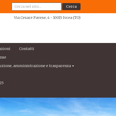
Cerca
Via Cesare Pavese, 4 - 10015 Ivrea (TO)
nzioni
Contatti
ense
uzione, amministrazione e trasparenza
25