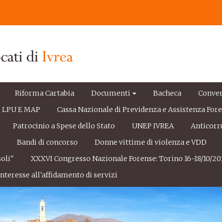
Riforma Cartabia
Documenti
Bacheca
Conve
LPU E MAP
Cassa Nazionale di Previdenza e Assistenza For
Patrocinio a Spese dello Stato
UNEP IVREA
Anticorr
e
Bandi di concorso
Donne vittime di violenza e VDD
oli"
XXXVI Congresso Nazionale Forense: Torino 16-18/10/20
nteresse all'affidamento di servizi