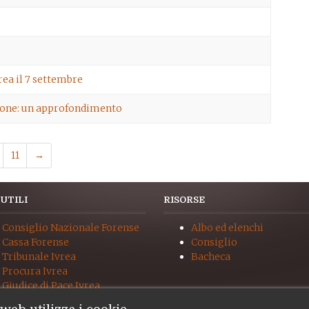
rea il 7 settembre
ione: un approfondimento
11
→
 UTILI
RISORSE
Consiglio Nazionale Forense
Albo ed elenchi
Cassa Forense
Consiglio
Tribunale Ivrea
Bacheca
Procura Ivrea
Giudice di Pace Ivrea
UNEP