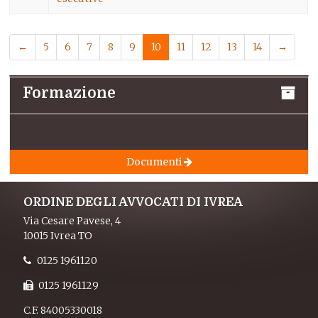
←
5
6
7
8
9
10
11
12
13
14
→
Formazione
Documenti
ORDINE DEGLI AVVOCATI DI IVREA
Via Cesare Pavese, 4
10015 Ivrea TO
0125 1961120
0125 1961129
C.F. 84005330018