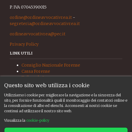
P. IVA 07045390015
ordine@ordineavvocativrea.it
-
segreteria@ordineavvocativrea.it
ordineavvocativrea@pec.it
Privacy Policy
LINK UTILI
Consiglio Nazionale Forense
Cassa Forense
Tribunale Ivrea
Procura Ivrea
Questo sito web utilizza i cookie
Giudice di Pace Ivrea
Utilizziamo i cookie per migliorare la navigazione e la sicurezza del
UNEP
sito, per fornire funzionalità quali il monitoraggio dei contatori online e
RISORSE
la consultazione di albo ed elenchi. Acconsenti ai nostri cookie se
continui ad utilizzare il nostro sito web.
Albo ed elenchi
Visualizza la
cookie-policy
Consiglio
Bacheca