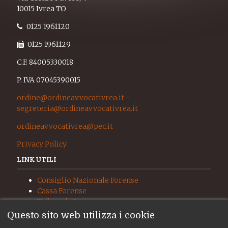
10015 Ivrea TO
0125 1961120
0125 1961129
C.F. 84005330018
P. IVA 07045390015
ordine@ordineavvocativrea.it
-
segreteria@ordineavvocativrea.it
ordineavvocativrea@pec.it
Privacy Policy
LINK UTILI
Consiglio Nazionale Forense
Cassa Forense
Tribunale Ivrea
Procura Ivrea
Questo sito web utilizza i cookie
Giudice di Pace Ivrea