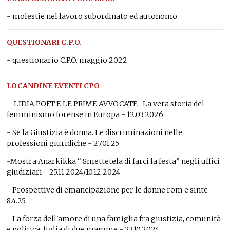
- molestie nel lavoro subordinato ed autonomo
QUESTIONARI C.P.O.
- questionario C.P.O. maggio 2022
LOCANDINE EVENTI CPO
-
LIDIA POËT E LE PRIME AVVOCATE- La vera storia del
femminismo forense in Europa - 12.03.2026
- Se la Giustizia è donna. Le discriminazioni nelle
professioni giuridiche - 27.01.25
-Mostra Anarkikka “ Smettetela di farci la festa” negli uffici
giudiziari - 25.11.2024/10.12.2024
- Prospettive di emancipazione per le donne rom e sinte -
8.4.25
- La forza dell'amore di una famiglia fra giustizia, comunità
e politica: figlia di due mamme - 23.10.2024